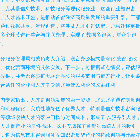
域，尤其是信息技术、科技服务等现代服务业。这些行业知识密
集、人才需求旺盛，是推动首都经济高质量发展的重要引擎。三
门通过数据共享、流程再造，将涉及人才引进认定、户籍迁移审
等多个环节进行整合与并联办理，实现了‘数据多跑路，群众少跑
’。
政务服务管理局相关负责人介绍，联合办公模式是深化‘放管服’改
革、优化营商环境的具体实践。下一步，将根据试点情况，评估
务效果，并考虑逐步扩大联合办公的服务范围与覆盖行业，让更
符合条件的企业和人才享受到此项便民利企的政策红利。
业内专家指出，人才是创新发展的第一资源。北京此举通过制度
新和流程优化，实质性地降低了优秀人才，特别是信息技术咨询
务等领域紧缺人才的落户门槛与时间成本，形成了‘以服务引人才
以人才促产业’的良性循环。这不仅增强了首都对高端人才的吸引
力，也为信息技术咨询服务等知识密集型产业的持续创新与升级