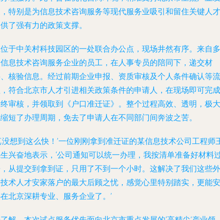
展，特别是为信息技术咨询服务等现代服务业吸引和留住关键人
提供了强有力的政策支撑。
在位于中关村科技园区的一处联合办公点，现场井然有序。来自
家信息技术咨询服务企业的员工，在人事专员的陪同下，递交材
料、核验信息。经过前期企业申报、资质审核及个人条件确认等
程，符合北京市人才引进相关政策条件的申请人，在现场即可完
最终审核，并领取到《户口准迁证》。整个过程高效、透明，极
地缩短了办理周期，免去了申请人在不同部门间奔波之苦。
‘真没想到这么快！’一位刚刚拿到准迁证的某信息技术公司工程师
先生兴奋地表示，‘公司通知可以统一办理，我按清单准备好材料
来，从提交到拿到证，只用了不到一个小时。这解决了我们这些
来技术人才安家落户的最大后顾之忧，感觉心里特别踏实，更能
心在北京深耕专业、服务企业了。’
据了解，本次试点服务优先面向北京市重点发展的‘高精尖’产业领