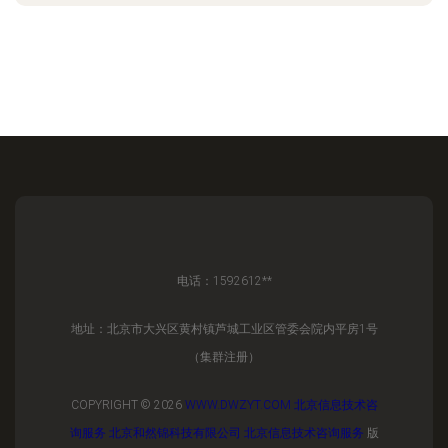
电话：1592612**
地址：北京市大兴区黄村镇芦城工业区管委会院内平房1号
（集群注册）
COPYRIGHT © 2026
WWW.DWZYT.COM
北京信息技术咨
询服务
北京和然锦科技有限公司
北京信息技术咨询服务
版