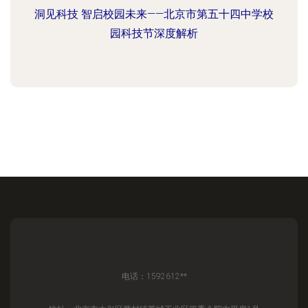
洞见科技 智启校园未来——北京市第五十四中学校
园科技节深度解析
电话：1592612**