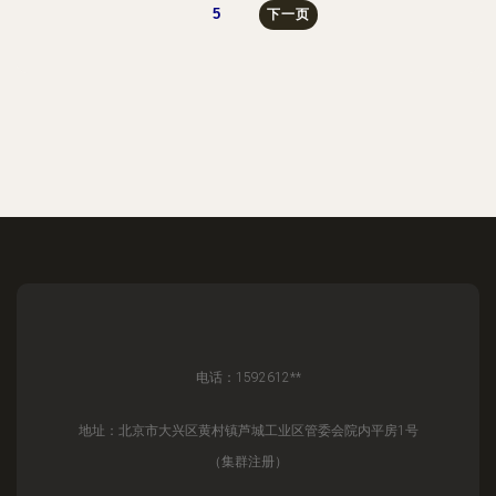
5
下一页
电话：1592612**
地址：北京市大兴区黄村镇芦城工业区管委会院内平房1号
（集群注册）